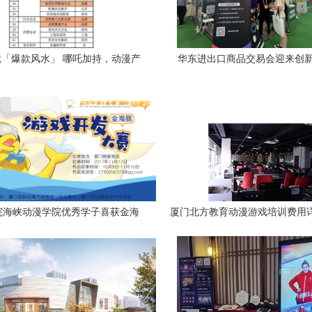
「爆款风水」 哪吒加持，动漫产
华东进出口商品交易会迎来创
业“神仙”战局凸现
Payoneer派安盈助力外贸与厦
新飞跃
院海峡动漫学院优秀学子喜获金海
厦门北方教育动漫游戏培训费用详
豚游戏开发大赛一等奖
原画到游戏开发全面解