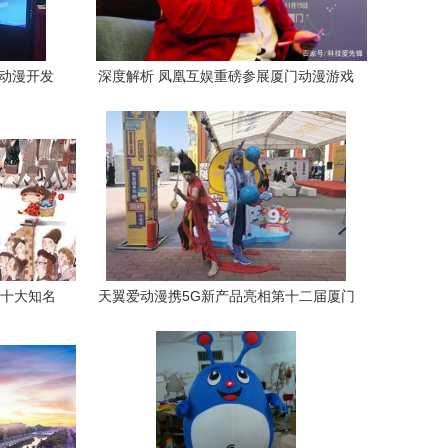
启动漫开发
深度解析 凤凰互娱重磅参展厦门动漫游戏
产业发展峰会，演绎“翻阅·漫画”跨界新趋
势
 十大知名
天翼爱动漫携5G新产品亮相第十二届厦门
越
国际动漫节