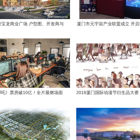
诸暨宝龙商业广场 户型图、开发商与
厦门市元宇宙产业联盟成立 开
区位价值全解析
崭新篇章
哪吒》票房破10亿！全片最燃场面
2018厦门国际动漫节衍生品大赛
出自厦门这家动漫公司
IP助力厦门动漫产业新跨