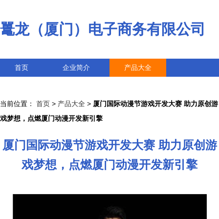
鼍龙（厦门）电子商务有限公司
首页
企业简介
产品大全
联系我们
企业信息
访客留言
当前位置：
首页
>
产品大全
>
厦门国际动漫节游戏开发大赛 助力原创游
戏梦想，点燃厦门动漫开发新引擎
厦门国际动漫节游戏开发大赛 助力原创游
戏梦想，点燃厦门动漫开发新引擎