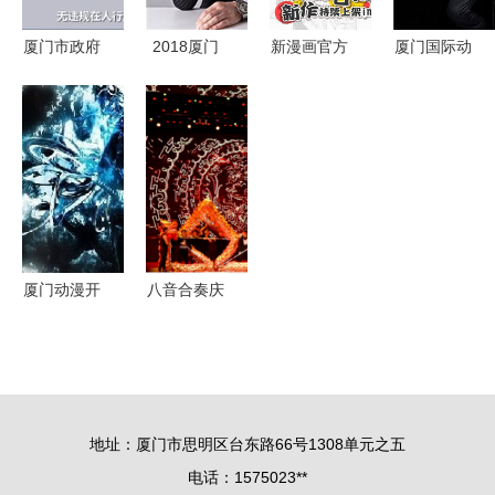
业发展峰会
盛大召开
厦门市政府
2018厦门
新漫画官方
厦门国际动
门前三包宣
国际动漫节
下载与安卓
漫节游戏开
传动画 动
游戏开发大
版获取指
发大赛报名
漫助力城市
赛盛大启
南，及厦门
征集火热进
文明新篇章
动，共绘动
动漫产业开
行中，点燃
漫开发新蓝
发环境解析
创意火花
图
厦门动漫开
八音合奏庆
发机构概览
华诞，厦门
北方教育信
动漫添异彩
誉与传立动
——漳州开
漫科技解析
发区举办建
地址：厦门市思明区台东路66号1308单元之五
区24周年文
电话：1575023**
艺晚会