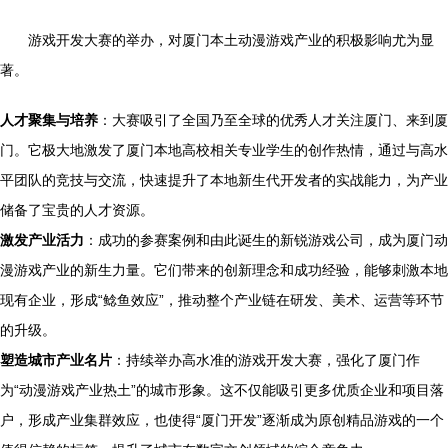
游戏开发大赛的举办，对厦门本土动漫游戏产业的积极影响尤为显
著。
人才聚集与培养
：大赛吸引了全国乃至全球的优秀人才关注厦门、来到厦
门。它极大地激发了厦门本地高校相关专业学生的创作热情，通过与高水
平团队的竞技与交流，快速提升了本地新生代开发者的实战能力，为产业
储备了宝贵的人才资源。
激发产业活力
：成功的参赛案例和由此诞生的新锐游戏公司，成为厦门动
漫游戏产业的新生力量。它们带来的创新理念和成功经验，能够刺激本地
现有企业，形成“鲶鱼效应”，推动整个产业链在研发、美术、运营等环节
的升级。
塑造城市产业名片
：持续举办高水准的游戏开发大赛，强化了厦门作
为“动漫游戏产业热土”的城市形象。这不仅能吸引更多优质企业和项目落
户，形成产业集群效应，也使得“厦门开发”逐渐成为原创精品游戏的一个