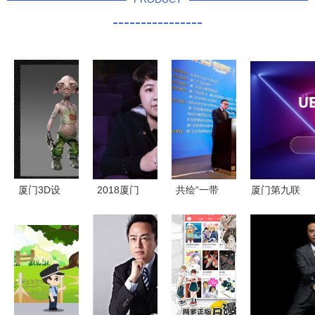
----------------
厦门3D设
2018厦门
共绘“一带
厦门第九联
计课程推荐
国际动漫节
一路”数字
盟 开启UE
机构选择、
游戏开发大
文创新蓝图
引擎动漫开
价格参考与
赛盛大启
——第十一
发新征途
优质厂家解
动，点燃创
届厦门国际
析
意引擎
动漫节暨产