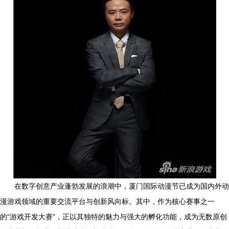
在数字创意产业蓬勃发展的浪潮中，厦门国际动漫节已成为国内外动
漫游戏领域的重要交流平台与创新风向标。其中，作为核心赛事之一
的“游戏开发大赛”，正以其独特的魅力与强大的孵化功能，成为无数原创