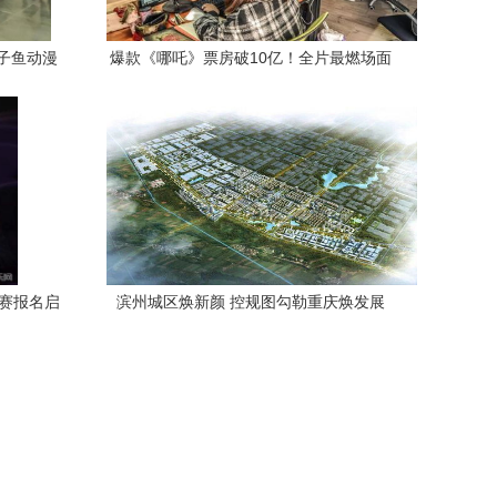
门子鱼动漫
爆款《哪吒》票房破10亿！全片最燃场面
发
出自厦门这家动漫公司
大赛报名启
滨州城区焕新颜 控规图勾勒重庆焕发展
飞
轴，厦门动漫照亮发展之路