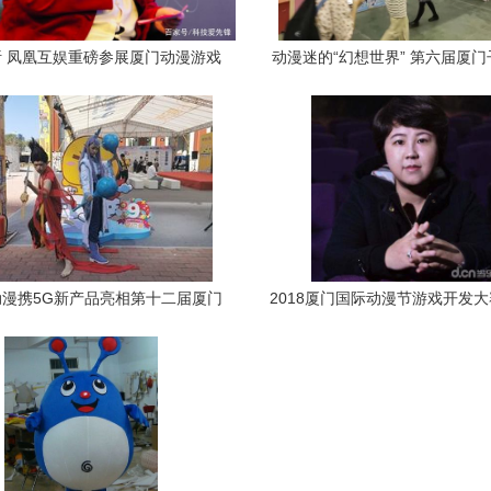
 凤凰互娱重磅参展厦门动漫游戏
动漫迷的“幻想世界” 第六届厦
峰会，演绎“翻阅·漫画”跨界新趋
展盛大开幕 厦门动漫开
势
漫携5G新产品亮相第十二届厦门
2018厦门国际动漫节游戏开发
国际动漫节
动 助力厦门动漫产业腾